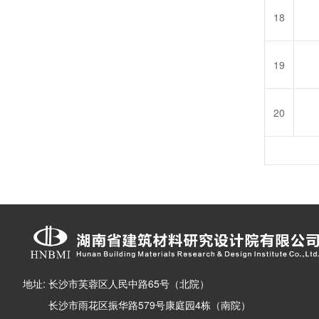
18
19
20
地址: 长沙市芙蓉区人民中路65号（北院）
长沙市雨花区振华路579号康庭园4栋（南院）