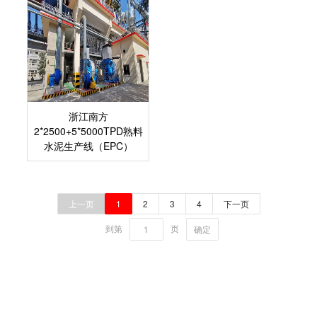
浙江南方
2*2500+5*5000TPD熟料
水泥生产线（EPC）
上一页
1
2
3
4
下一页
到第
页
确定